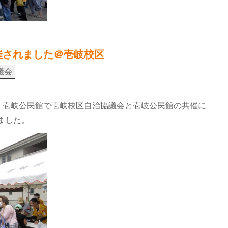
催されました＠壱岐校区
議会
日間、壱岐公民館で壱岐校区自治協議会と壱岐公民館の共催に
ました。