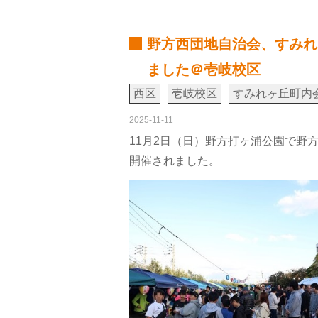
野方西団地自治会、すみれ
ました＠壱岐校区
西区
壱岐校区
すみれヶ丘町内
2025-11-11
​11月2日（日）野方打ヶ浦公園で
開催されました。