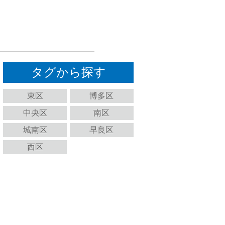
タグから探す
東区
博多区
中央区
南区
城南区
早良区
西区