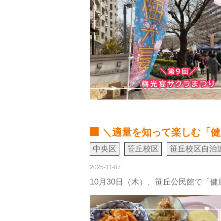
＼適量を知って楽しむ「健
中央区
笹丘校区
笹丘校区自治
2025-11-07
10月30日（木）、笹丘公民館で「