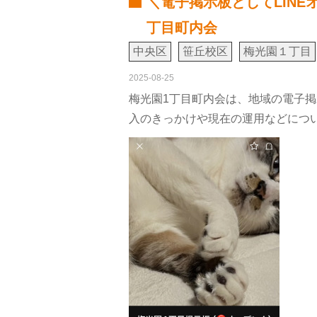
＼電子掲示板としてLIN
丁目町内会
中央区
笹丘校区
梅光園１丁目
2025-08-25
梅光園1丁目町内会は、地域の電子掲
入のきっかけや現在の運用などにつ