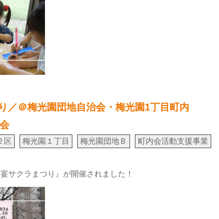
つり／＠梅光園団地自治会・梅光園1丁目町内
会
２区
梅光園１丁目
梅光園団地Ｂ
町内会活動支援事業
光宴サクラまつり』が開催されました！