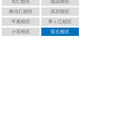
当仁校区
福浜校区
南当仁校区
高宮校区
平尾校区
草ヶ江校区
小笹校区
笹丘校区