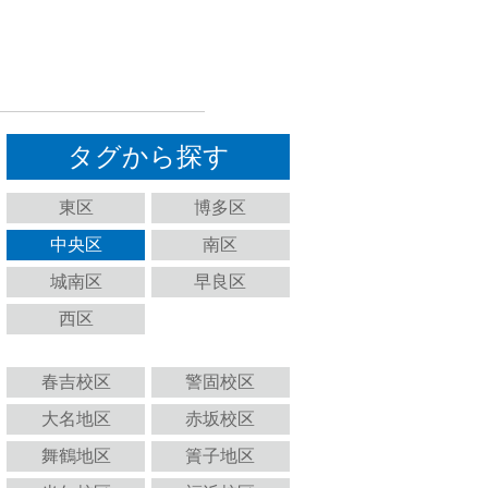
タグから探す
東区
博多区
中央区
南区
城南区
早良区
西区
春吉校区
警固校区
大名地区
赤坂校区
舞鶴地区
簀子地区