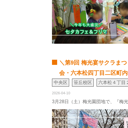
＼第9回 梅光宴サクラま
会・六本松四丁目二区町内
中央区
笹丘校区
六本松４丁目
2026-04-10
3月28日（土）梅光園団地で、『梅