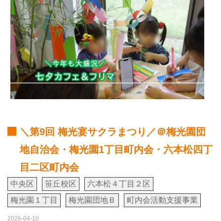
＼第9回 梅光宴サクラまつり／＠梅光園団
地自治会・梅光園1丁目町内会・六本松四丁
目二区町内会
中央区
笹丘校区
六本松４丁目２区
梅光園１丁目
梅光園団地Ｂ
町内会活動支援事業
2026-04-10