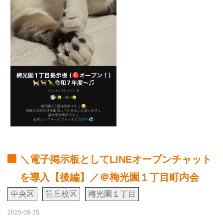
＼電子掲示板としてLINEオープンチャット
を導入【後編】／＠梅光園１丁目町内会
中央区
笹丘校区
梅光園１丁目
2025-08-25