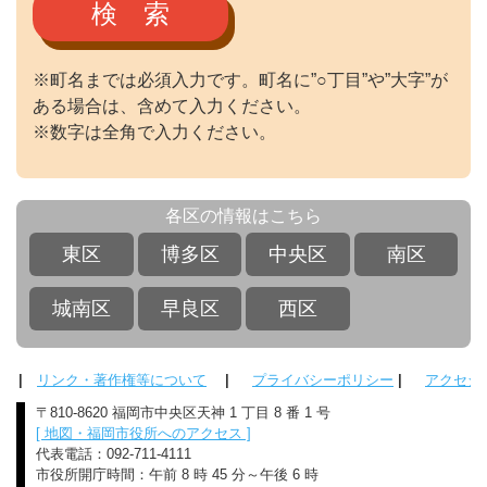
検 索
※町名までは必須入力です。町名に”○丁目”や”大字”が
ある場合は、含めて入力ください。
※数字は全角で入力ください。
各区の情報はこちら
東区
博多区
中央区
南区
城南区
早良区
西区
|
リンク・著作権等について
|
プライバシーポリシー
|
アクセシ
〒810-8620 福岡市中央区天神 1 丁目 8 番 1 号
[ 地図・福岡市役所へのアクセス ]
代表電話：092-711-4111
市役所開庁時間：午前 8 時 45 分～午後 6 時