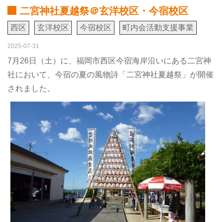
二宮神社夏越祭＠玄洋校区・今宿校区
西区
玄洋校区
今宿校区
町内会活動支援事業
2025-07-31
7月26日（土）に、福岡市西区今宿海岸沿いにある二宮神
社において、今宿の夏の風物詩「二宮神社夏越祭」が開催
されました。