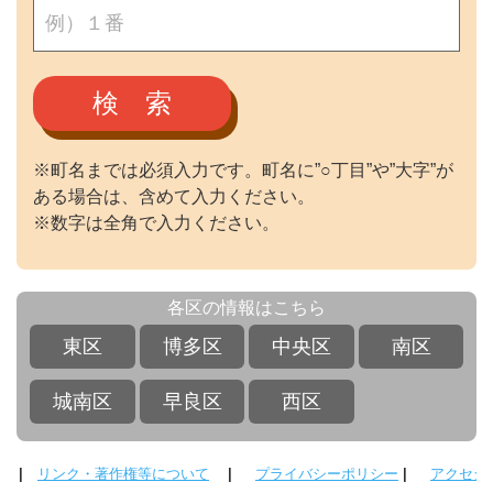
検 索
※町名までは必須入力です。町名に”○丁目”や”大字”が
ある場合は、含めて入力ください。
※数字は全角で入力ください。
各区の情報はこちら
東区
博多区
中央区
南区
城南区
早良区
西区
|
リンク・著作権等について
|
プライバシーポリシー
|
アクセシ