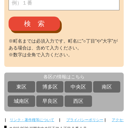
検 索
※町名までは必須入力です。町名に”○丁目”や”大字”が
ある場合は、含めて入力ください。
※数字は全角で入力ください。
各区の情報はこちら
東区
博多区
中央区
南区
城南区
早良区
西区
|
リンク・著作権等について
|
プライバシーポリシー
|
アクセシ