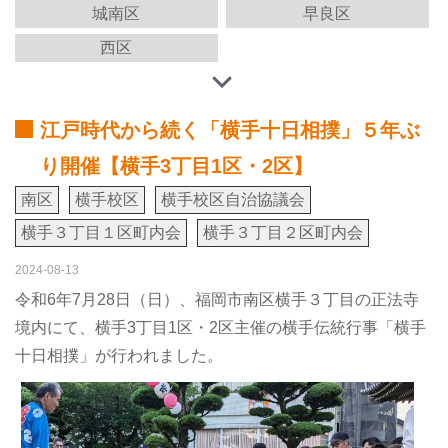
城南区
早良区
西区
江戸時代から続く「横手十日相撲」５年ぶ
り開催【横手3丁目1区・2区】
南区
横手校区
横手校区自治協議会
横手３丁目１区町内会
横手３丁目２区町内会
2024-08-13
令和6年7月28日（日）、福岡市南区横手３丁目の正法寺
境内にて、横手3丁目1区・2区主催の横手伝統行事「横手
十日相撲」が行われました。