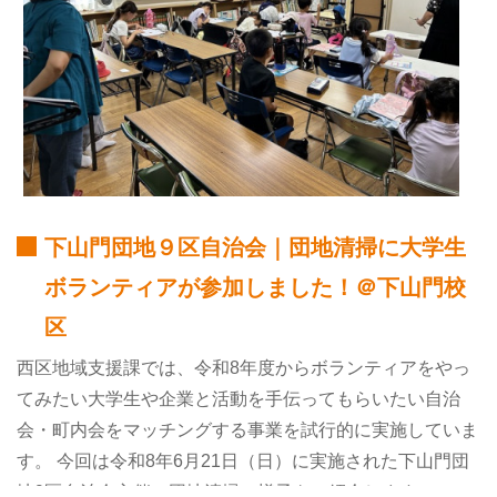
下山門団地９区自治会｜団地清掃に大学生
ボランティアが参加しました！＠下山門校
区
西区地域支援課では、令和8年度からボランティアをやっ
てみたい大学生や企業と活動を手伝ってもらいたい自治
会・町内会をマッチングする事業を試行的に実施していま
す。 今回は令和8年6月21日（日）に実施された下山門団
地9区自治会主催の団地清掃の様子をご紹介します。