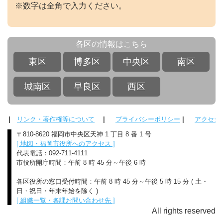
※数字は全角で入力ください。
各区の情報はこちら
東区
博多区
中央区
南区
城南区
早良区
西区
|
リンク・著作権等について
|
プライバシーポリシー
|
アクセシ
〒810-8620 福岡市中央区天神 1 丁目 8 番 1 号
[ 地図・福岡市役所へのアクセス ]
代表電話：092-711-4111
市役所開庁時間：午前 8 時 45 分～午後 6 時
各区役所の窓口受付時間：午前 8 時 45 分～午後 5 時 15 分 ( 土・
日・祝日・年末年始を除く )
[ 組織一覧・各課お問い合わせ先 ]
All rights reserved