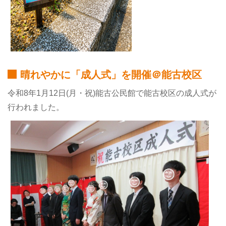
晴れやかに「成人式」を開催＠能古校区
令和8年1月12日(月・祝)能古公民館で能古校区の成人式が
行われました。