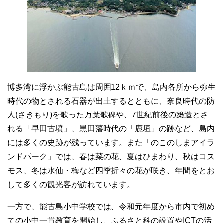
博多湾に浮かぶ能古島は周囲12ｋｍで、島内各所から弥生
時代の物とされる石器が出土するとともに、奈良時代の防
人(さきもり)を歌った万葉歌碑や、7世紀前後の築造とさ
れる「早田古墳」、黒田藩時代の「鹿垣」の跡など、島内
には多くの史跡が残っています。また「のこのしまアイラ
ンドパーク」では、春は菜の花、夏はひまわり、秋はコス
モス、冬は水仙・梅など四季折々の花が咲き、年間をとお
して多くの観光客が訪れています。
一方で、能古島小中学校では、令和元年度から市内で初め
ての小中一貫教育を開始し、ふるさと科の設置やICTの活