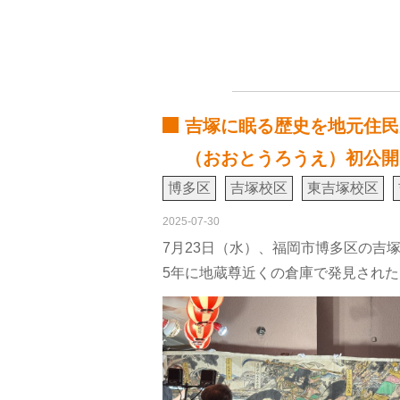
吉塚に眠る歴史を地元住民
（おおとうろうえ）初公開
博多区
吉塚校区
東吉塚校区
2025-07-30
7月23日（水）、福岡市博多区の吉
5年に地蔵尊近くの倉庫で発見され