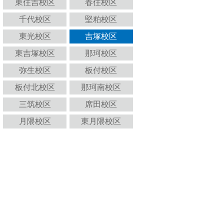
東住吉校区
春住校区
千代校区
堅粕校区
東光校区
吉塚校区
東吉塚校区
那珂校区
弥生校区
板付校区
板付北校区
那珂南校区
三筑校区
席田校区
月隈校区
東月隈校区