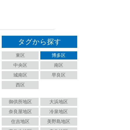
タグから探す
東区
博多区
中央区
南区
城南区
早良区
西区
御供所地区
大浜地区
奈良屋地区
冷泉地区
住吉地区
美野島地区