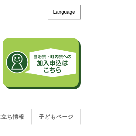
Language
役立ち情報
子どもページ