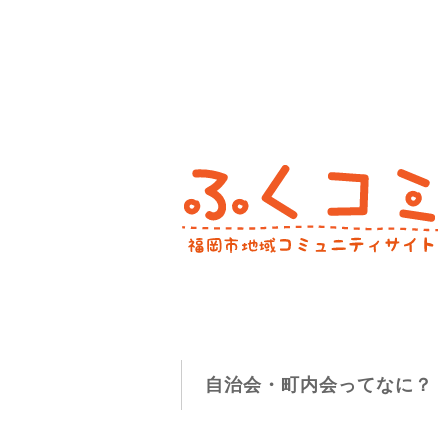
自治会・町内会ってなに？