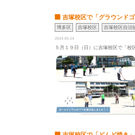
吉塚校区で「グラウンドゴ
博多区
吉塚校区
吉塚校区自治
2024-05-24
５月１９日（日）に吉塚校区で「校
吉塚校区で「どんど焼き」