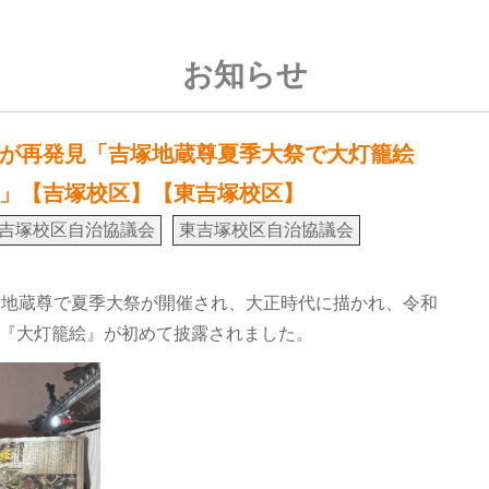
お知らせ
が再発見「吉塚地蔵尊夏季大祭で大灯籠絵
」【吉塚校区】【東吉塚校区】
吉塚校区自治協議会
東吉塚校区自治協議会
塚地蔵尊で夏季大祭が開催され、大正時代に描かれ、令和
た『大灯籠絵』が初めて披露されました。