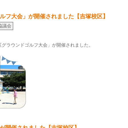
ルフ大会」が開催されました【吉塚校区】
協議会
区グラウンドゴルフ大会」が開催されました。
が開催されました【吉塚校区】