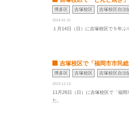
博多区
吉塚校区
吉塚校区自治
2024-01-31
１月14日（日）に吉塚校区で５年ぶ
吉塚校区で「福岡市市民総
博多区
吉塚校区
吉塚校区自治
2023-12-14
11月26日（日）に吉塚校区で「福
た。