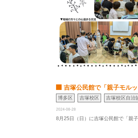
吉塚公民館で「親子モルッ
博多区
吉塚校区
吉塚校区自治
2024-08-28
8月25日（日）に吉塚公民館で「親