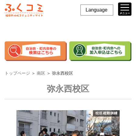
Language
トップページ
＞
南区
＞
弥永西校区
弥永西校区