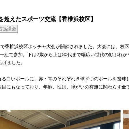
を超えたスポーツ交流【香椎浜校区】
治協議会
館で香椎浜校区ボッチャ大会が開催されました。大会には、校
一組で参加。下は2歳から上は80代まで幅広い世代の顔ぶれ
広げました。
れる白いボールに、赤・青のそれぞれ６球ずつのボールを投球
種目にもなっており、年齢、性別、障がいの有無に関わらず全