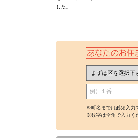
した。
※町名までは必須入力で
※数字は全角で入力く