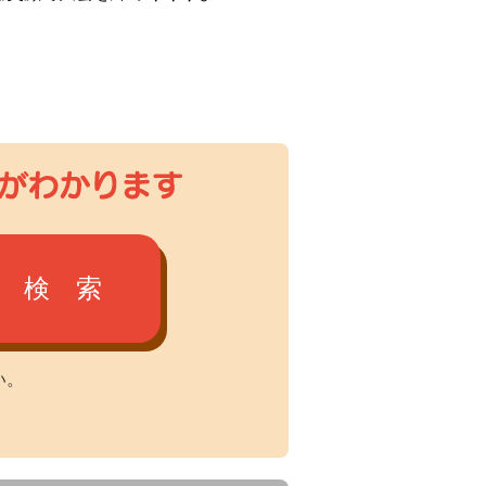
検 索
い。