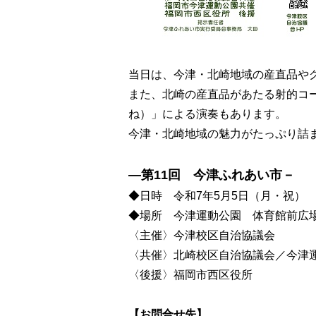
当日は、今津・北崎地域の産直品や
また、北崎の産直品があたる射的コ
ね）」による演奏もあります。
今津・北崎地域の魅力がたっぷり詰
―第11回 今津ふれあい市－
◆日時 令和7年5月5日（月・祝） 10
◆場所 今津運動公園 体育館前広場
〈主催〉今津校区自治協議会
〈共催〉北崎校区自治協議会／今津
〈後援〉福岡市西区役所
【お問合せ先】