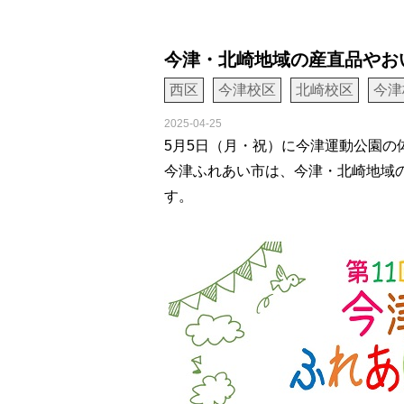
今津・北崎地域の産直品やお
西区
今津校区
北崎校区
今津
2025-04-25
5月5日（月・祝）に今津運動公園の
今津ふれあい市は、今津・北崎地域
す。