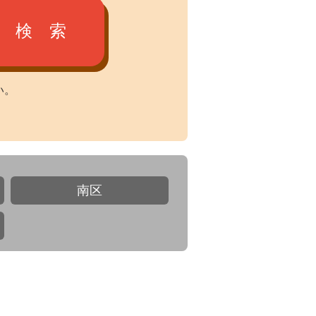
検 索
い。
南区