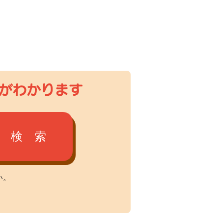
検 索
い。