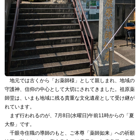
地元では古くから「お薬師様」として親しまれ、地域の
守護神、信仰の中心として大切にされてきました。祖原薬
師堂は、いまも地域に残る貴重な文化遺産として受け継が
れています。
まず行われるのが、7月8日(水曜日)午前11時からの「夏
大祭」です。
千眼寺住職の導師のもと、ご本尊「薬師如来」への祈願