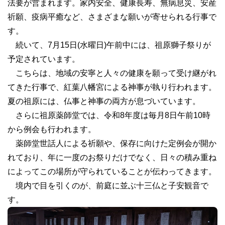
法要が営まれます。家内安全、健康長寿、無病息災、安産
祈願、疫病平癒など、さまざまな願いが寄せられる行事で
す。
続いて、7月15日(水曜日)午前中には、祖原獅子祭りが
予定されています。
こちらは、地域の安寧と人々の健康を願って受け継がれ
てきた行事で、紅葉八幡宮による神事が執り行われます。
夏の祖原には、仏事と神事の両方が息づいています。
さらに祖原薬師堂では、令和8年度は毎月8日午前10時
から例会も行われます。
薬師堂世話人による祈願や、保存に向けた定例会が開か
れており、年に一度のお祭りだけでなく、日々の積み重ね
によってこの場所が守られていることが伝わってきます。
境内で目を引くのが、前庭に並ぶ十三仏と子安観音で
す。