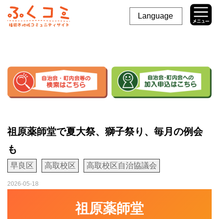
Language
祖原薬師堂で夏大祭、獅子祭り、毎月の例会
も
早良区
高取校区
高取校区自治協議会
2026-05-18
祖原薬師堂